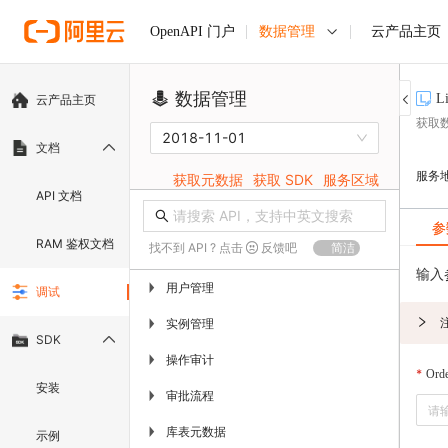
数据管理
云产品主页
OpenAPI 门户
数据管理
L
云产品主页
获取
2018-11-01
文档
服务
获取元数据
获取 SDK
服务区域
API 文档
参
RAM 鉴权文档
找不到 API ? 点击
反馈吧
简洁
输入
用户管理
▶
调试
实例管理
▶
SDK
操作审计
▶
Orde
安装
审批流程
▶
库表元数据
▶
示例