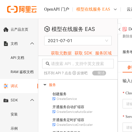
模型在线服务 EAS
云
OpenAPI 门户
模型在线服务 EAS
De
云产品主页
删除
2021-07-01
文档
服务
获取元数据
获取 SDK
服务区域
API 文档
参
RAM 鉴权文档
找不到 API ? 点击
反馈吧
简洁
输入
服务
调试
▶
Clus
创建服务
CreateService
SDK
开通服务自动扩缩容
CreateServiceAutoScaler
安装
Ser
开通服务定时扩缩容
CreateServiceCronScaler
示例