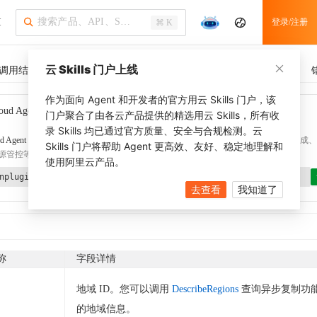
I
登录/注册
⌘ K
云 Skills 门户上线
调用结果
SDK 示例
CLI 示例
相关示例
调用历史
作为面向 Agent 和开发者的官方用云 Skills 门户，该
oud Agent Toolkit
了解更多
门户聚合了由各云产品提供的精选用云 Skills，所有收
录 Skills 均已通过官方质量、安全与合规检测。云
d Agent Toolkit
提供 Agent 插件、技能、MCP 配置和验证工具，涵盖 SDK 代码生成、Ter
Skills 门户将帮助 Agent 更高效、友好、稳定地理解和
源管控等能力。通过
alibabacloud-agent-toolkit-install
技能可快速完成本地配置。
使用阿里云产品。
nplugin aliyun/alibabacloud-agent-toolkit
去查看
我知道了
称
字段详情
地域 ID。您可以调用
DescribeRegions
查询异步复制功
的地域信息。