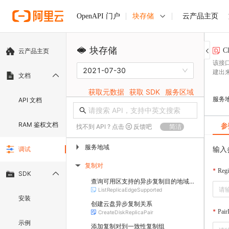
块存储
云产品主页
OpenAPI 门户
块存储
Cl
云产品主页
该接
2021-07-30
建出
文档
获取元数据
获取 SDK
服务区域
服务
API 文档
RAM 鉴权文档
参
找不到 API ? 点击
反馈吧
简洁
服务地域
▶
输入
调试
复制对
▶
Regi
SDK
查询可用区支持的异步复制目的地域和可用区
ListReplicaEdgeSupported
安装
创建云盘异步复制关系
Pair
CreateDiskReplicaPair
示例
添加复制对到一致性复制组