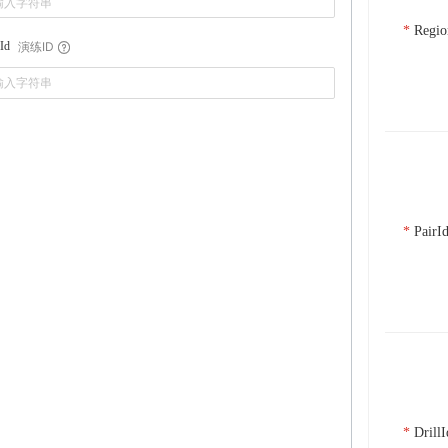
Regio
演练ID
lId
PairI
DrillI