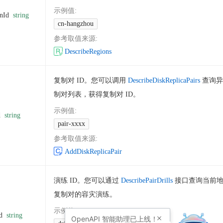
示例值
:
nId
string
cn-hangzhou
参考取值来源
:
DescribeRegions
复制对 ID。您可以调用
DescribeDiskReplicaPairs
查询异
制对列表，获得复制对 ID。
示例值
:
d
string
pair-xxxx
参考取值来源
:
AddDiskReplicaPair
演练 ID。您可以通过
DescribePairDrills
接口查询当前
复制对的容灾演练。
示例值
:
d
string
OpenAPI
智能助理已上线！