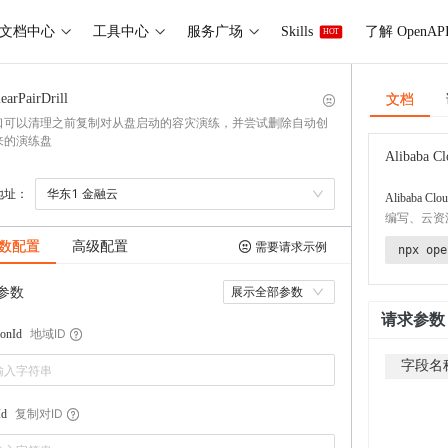
文档中心
工具中心
服务广场
Skills
了解 OpenAP
HOT
文档
earPairDrill
口可以清理之前复制对从盘启动的容灾演练，并尝试删除自动创
来的演练盘
Alibaba Cl
地址：
华东1 金融云
Alibaba Clou
编写、云资
数配置
高级配置
需要请求示例
npx ope
参数
展示全部参数
请求参数
地域ID
onId
字段名
复制对ID
Id