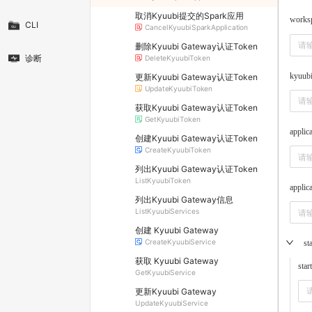
取消Kyuubi提交的Spark应用
works
CLI
CancelKyuubiSparkApplication
删除Kyuubi Gateway认证Token
诊断
DeleteKyuubiToken
kyuubi
更新Kyuubi Gateway认证Token
UpdateKyuubiToken
获取Kyuubi Gateway认证Token
GetKyuubiToken
applic
创建Kyuubi Gateway认证Token
CreateKyuubiToken
列出Kyuubi Gateway认证Token
ListKyuubiToken
applic
列出Kyuubi Gateway信息
ListKyuubiServices
创建 Kyuubi Gateway
CreateKyuubiService
st
获取 Kyuubi Gateway
star
GetKyuubiService
更新Kyuubi Gateway
UpdateKyuubiService