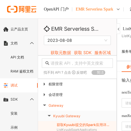
EMR Serverless Spark
OpenAPI 门户
EMR Serverless Spark
List
云产品主页
ListK
2023-08-08
文档
服务
获取元数据
获取 SDK
服务区域
API 文档
参
RAM 鉴权文档
找不到 API ? 点击
反馈吧
简洁
输入
权限管理
▶
调试
nextT
会话管理
▶
SDK
Gateway
▶
安装
Kyuubi Gateway
maxRe
▶
获取Kyuubi提交的Spark应用详情列表
示例
ListKyuubiSparkApplications