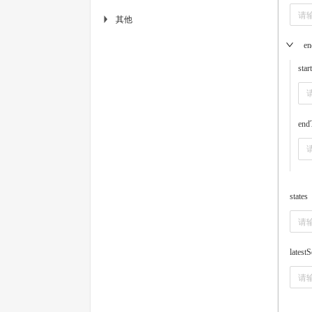
其他
▶
en
star
end
states
latest