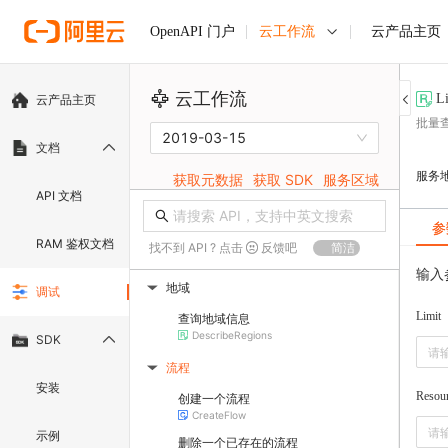
云工作流
云产品主页
OpenAPI 门户
云工作流
L
云产品主页
批量
2019-03-15
文档
服务
获取元数据
获取 SDK
服务区域
API 文档
参
RAM 鉴权文档
找不到 API ? 点击
反馈吧
简洁
输入
地域
调试
▶
Limit
查询地域信息
DescribeRegions
SDK
流程
▶
安装
Resou
创建一个流程
CreateFlow
示例
删除一个已存在的流程