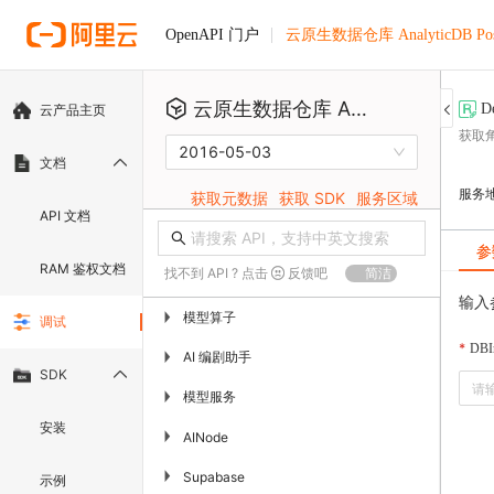
云原生数据仓库 AnalyticDB Pos
OpenAPI 门户
云原生数据仓库 AnalyticDB PostgreSQL版
D
云产品主页
获取
2016-05-03
文档
服务
获取元数据
获取 SDK
服务区域
API 文档
参
RAM 鉴权文档
找不到 API ? 点击
反馈吧
简洁
输入
模型算子
▶
调试
DBIn
AI 编剧助手
▶
SDK
模型服务
▶
安装
▶
AINode
▶
Supabase
示例