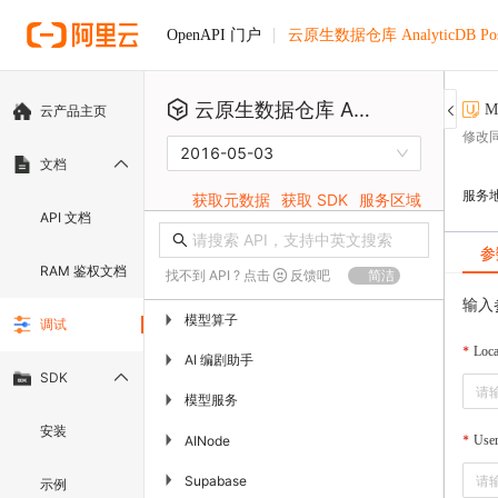
云原生数据仓库 AnalyticDB Pos
OpenAPI 门户
云原生数据仓库 AnalyticDB PostgreSQL版
M
云产品主页
修改
2016-05-03
文档
服务
获取元数据
获取 SDK
服务区域
API 文档
参
RAM 鉴权文档
找不到 API ? 点击
反馈吧
简洁
输入
模型算子
▶
调试
Loca
AI 编剧助手
▶
SDK
模型服务
▶
安装
▶
AINode
Use
▶
Supabase
示例