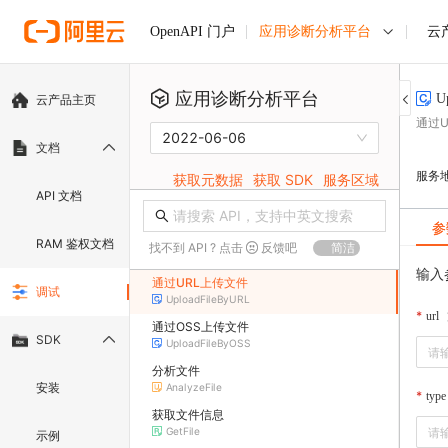
应用诊断分析平台
云
OpenAPI 门户
应用诊断分析平台
U
云产品主页
通过U
2022-06-06
文档
服务
获取元数据
获取 SDK
服务区域
API 文档
参
RAM 鉴权文档
找不到 API ? 点击
反馈吧
简洁
输入
通过URL上传文件
调试
UploadFileByURL
url
通过OSS上传文件
SDK
UploadFileByOSS
分析文件
安装
AnalyzeFile
type
获取文件信息
GetFile
示例