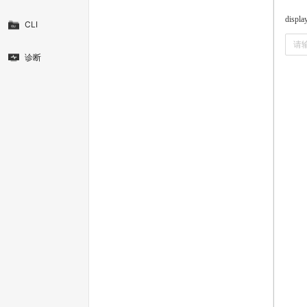
displ
CLI
诊断