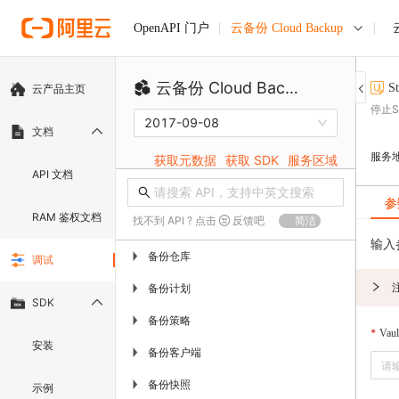
云备份 Cloud Backup
OpenAPI 门户
云备份 Cloud Backup
S
云产品主页
停止S
2017-09-08
文档
服务
获取元数据
获取 SDK
服务区域
API 文档
参
RAM 鉴权文档
找不到 API ? 点击
反馈吧
简洁
输入
备份仓库
▶
调试
备份计划
▶
SDK
备份策略
▶
Vaul
安装
备份客户端
▶
备份快照
▶
示例