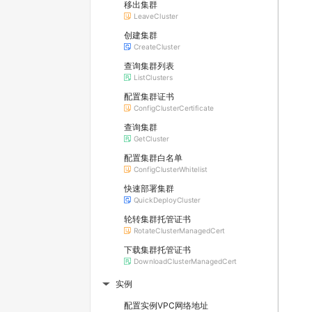
移出集群
LeaveCluster
创建集群
CreateCluster
查询集群列表
ListClusters
配置集群证书
ConfigClusterCertificate
查询集群
GetCluster
配置集群白名单
ConfigClusterWhitelist
快速部署集群
QuickDeployCluster
轮转集群托管证书
RotateClusterManagedCert
下载集群托管证书
DownloadClusterManagedCert
实例
▶
配置实例VPC网络地址