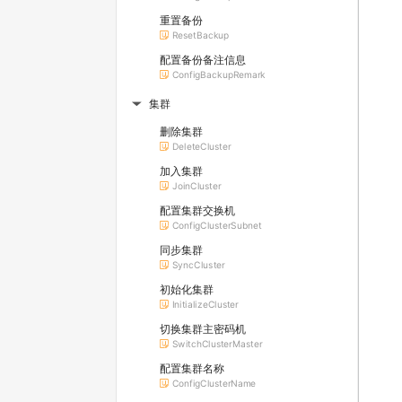
重置备份
ResetBackup
配置备份备注信息
ConfigBackupRemark
集群
▶
删除集群
DeleteCluster
加入集群
JoinCluster
配置集群交换机
ConfigClusterSubnet
同步集群
SyncCluster
初始化集群
InitializeCluster
切换集群主密码机
SwitchClusterMaster
配置集群名称
ConfigClusterName