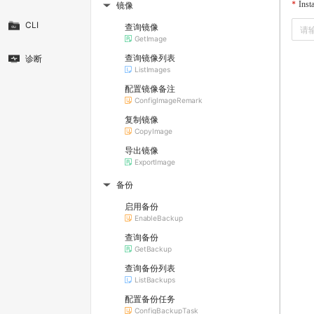
Inst
镜像
▶
CLI
查询镜像
GetImage
查询镜像列表
诊断
ListImages
配置镜像备注
ConfigImageRemark
复制镜像
CopyImage
导出镜像
ExportImage
备份
▶
启用备份
EnableBackup
查询备份
GetBackup
查询备份列表
ListBackups
配置备份任务
ConfigBackupTask