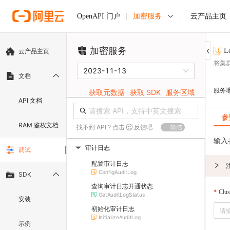
加密服务
云产品主页
OpenAPI 门户
加密服务
L
云产品主页
将集
2023-11-13
文档
服务
获取元数据
获取 SDK
服务区域
API 文档
参
RAM 鉴权文档
找不到 API ? 点击
反馈吧
简洁
输入
审计日志
调试
▶
配置审计日志
ConfigAuditLog
SDK
查询审计日志开通状态
Clus
GetAuditLogStatus
安装
初始化审计日志
InitializeAuditLog
示例