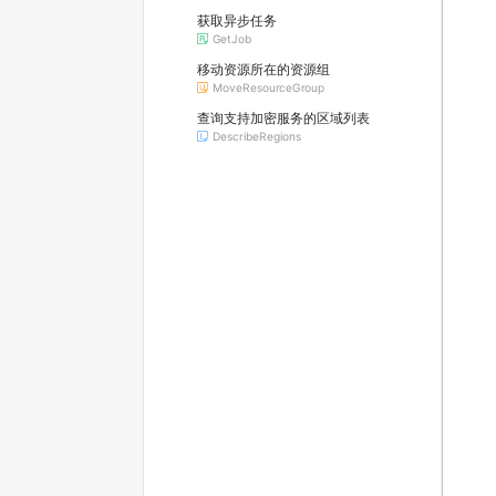
获取异步任务
GetJob
移动资源所在的资源组
MoveResourceGroup
查询支持加密服务的区域列表
DescribeRegions