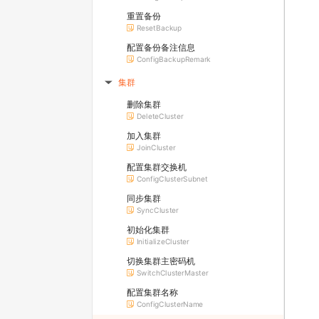
重置备份
ResetBackup
配置备份备注信息
ConfigBackupRemark
集群
▶
删除集群
DeleteCluster
加入集群
JoinCluster
配置集群交换机
ConfigClusterSubnet
同步集群
SyncCluster
初始化集群
InitializeCluster
切换集群主密码机
SwitchClusterMaster
配置集群名称
ConfigClusterName