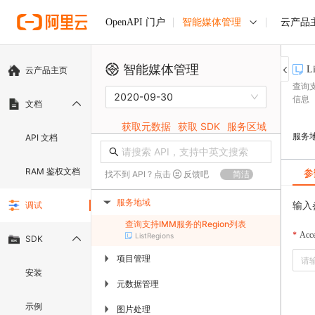
智能媒体管理
云产品
OpenAPI 门户
智能媒体管理
L
云产品主页
查询支
2020-09-30
信息
文档
获取元数据
获取 SDK
服务区域
服务
API 文档
RAM 鉴权文档
参
找不到 API ? 点击
反馈吧
简洁
服务地域
输入
调试
▶
查询支持IMM服务的Region列表
Acc
ListRegions
SDK
项目管理
▶
安装
元数据管理
▶
示例
图片处理
▶