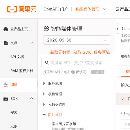
智能媒体管理
云产品
OpenAPI 门户
智能媒体管理
Comp
云产品主页
比较
2020-09-30
检测
文档
获取元数据
获取 SDK
服务区域
服务
API 文档
RAM 鉴权文档
参
找不到 API ? 点击
反馈吧
简洁
服务地域
▶
输入
调试
项目管理
▶
SDK
元数据管理
▶
安装
Pro
图片处理
▶
添加图片盲水印
示例
EncodeBlindWatermark