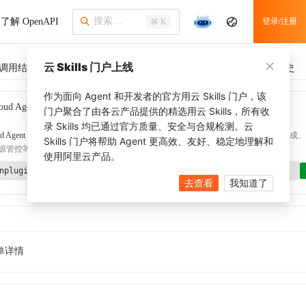
了解 OpenAPI
登录/注册
⌘ K
云 Skills 门户上线
调用结果
SDK 示例
CLI 示例
相关示例 (1)
调用历史
作为面向 Agent 和开发者的官方用云 Skills 门户，该
oud Agent Toolkit
了解更多
门户聚合了由各云产品提供的精选用云 Skills，所有收
录 Skills 均已通过官方质量、安全与合规检测。云
d Agent Toolkit
提供 Agent 插件、技能、MCP 配置和验证工具，涵盖 SDK 代码生成、Ter
Skills 门户将帮助 Agent 更高效、友好、稳定地理解和
源管控等能力。通过
alibabacloud-agent-toolkit-install
技能可快速完成本地配置。
使用阿里云产品。
nplugin aliyun/alibabacloud-agent-toolkit
去查看
我知道了
单详情