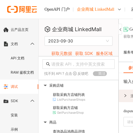
企业商城 LinkedMall
OpenAPI 门户
企业商城 LinkedMall
G
云产品主页
获取
2023-09-30
文档
服务
获取元数据
获取 SDK
服务区域
API 文档
参
RAM 鉴权文档
找不到 API ? 点击
反馈吧
简洁
输入
采购店铺
调试
▶
获取采购方店铺列表
ListPurchaserShops
SDK
获取采购方店铺
disput
GetPurchaserShop
安装
商品
▶
示例
查询选品池商品详情