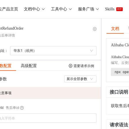
云产品主页
文档中心
工具中心
服务广场
Skills
HOT
文档
etRefundOrder
售后单详情
Alibaba Cl
地址：
华东1（杭州）
Alibaba Clou
编写、云资
数配置
高级配置
需要请求示例
npx ope
参数
展示全部参数
接口说明
注意事项
获取售后
售后单id
eId
请求语法