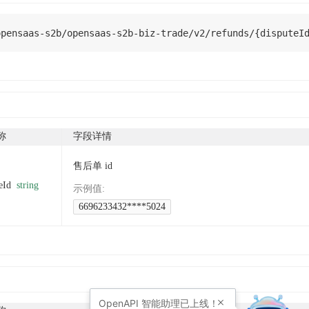
opensaas
-
s2b
/
opensaas
-
s2b
-
biz
-
trade
/
v2
/
refunds
/
{
disputeI
称
字段详情
售后单 id
eId
string
示例值
:
6696233432****5024
OpenAPI
智能助理已上线！