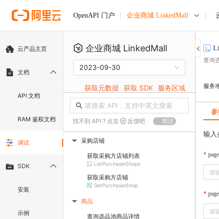
企业商城 LinkedMall
OpenAPI 门户
企业商城 LinkedMall
Li
云产品主页
查询
2023-09-30
文档
服务
获取元数据
获取 SDK
服务区域
API 文档
参
RAM 鉴权文档
找不到 API ? 点击
反馈吧
简洁
输入
采购店铺
调试
▶
page
获取采购方店铺列表
ListPurchaserShops
SDK
获取采购方店铺
GetPurchaserShop
安装
pag
商品
▶
示例
查询选品池商品详情