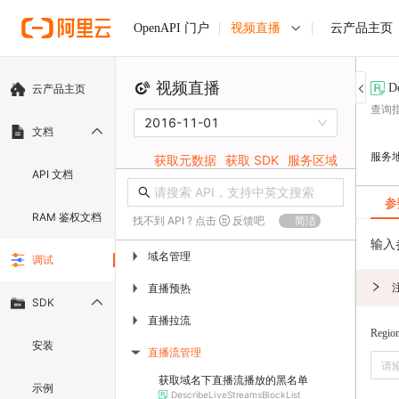
视频直播
云产品主页
OpenAPI 门户
视频直播
D
云产品主页
查询
2016-11-01
文档
服务
获取元数据
获取 SDK
服务区域
API 文档
参
RAM 鉴权文档
找不到 API ? 点击
反馈吧
简洁
输入
域名管理
▶
调试
直播预热
▶
SDK
直播拉流
▶
Regio
安装
直播流管理
▶
获取域名下直播流播放的黑名单
示例
DescribeLiveStreamsBlockList