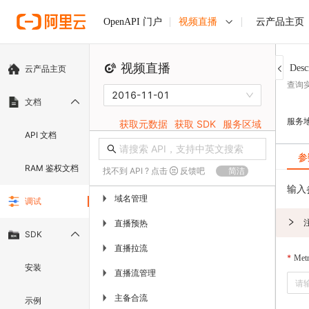
视频直播
云产品主页
OpenAPI 门户
视频直播
Desc
云产品主页
查询
2016-11-01
文档
服务
获取元数据
获取 SDK
服务区域
API 文档
参
RAM 鉴权文档
找不到 API ? 点击
反馈吧
简洁
输入
域名管理
▶
调试
直播预热
▶
SDK
直播拉流
▶
Metr
安装
直播流管理
▶
主备合流
▶
示例