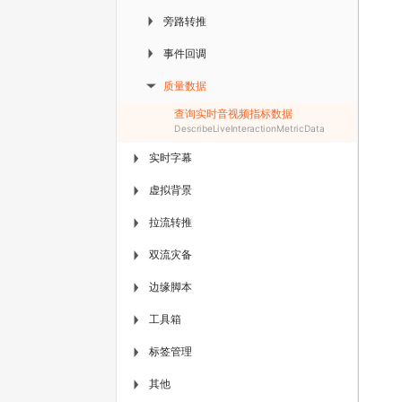
旁路转推
▶
事件回调
▶
质量数据
▶
查询实时音视频指标数据
DescribeLiveInteractionMetricData
实时字幕
▶
虚拟背景
▶
拉流转推
▶
双流灾备
▶
边缘脚本
▶
工具箱
▶
标签管理
▶
其他
▶