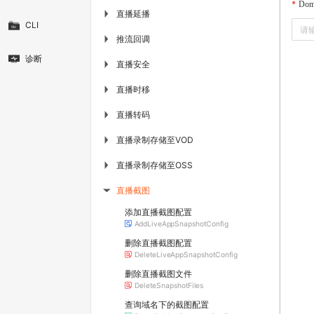
Dom
直播延播
▶
CLI
推流回调
▶
诊断
直播安全
▶
直播时移
▶
直播转码
▶
直播录制存储至VOD
▶
直播录制存储至OSS
▶
直播截图
▶
添加直播截图配置
AddLiveAppSnapshotConfig
删除直播截图配置
DeleteLiveAppSnapshotConfig
删除直播截图文件
DeleteSnapshotFiles
查询域名下的截图配置