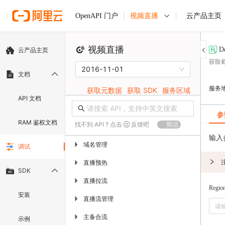
视频直播
云产品主页
OpenAPI 门户
视频直播
D
云产品主页
获取
2016-11-01
文档
服务
获取元数据
获取 SDK
服务区域
API 文档
参
RAM 鉴权文档
找不到 API ? 点击
反馈吧
简洁
输入
域名管理
▶
调试
直播预热
▶
SDK
直播拉流
▶
Regio
安装
直播流管理
▶
主备合流
▶
示例