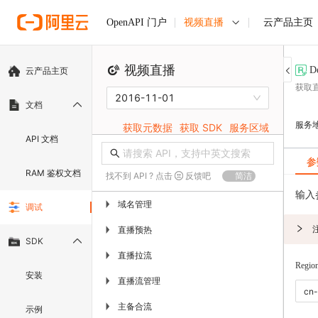
视频直播
云产品主页
OpenAPI 门户
视频直播
D
云产品主页
获取
2016-11-01
文档
服务
获取元数据
获取 SDK
服务区域
API 文档
参
RAM 鉴权文档
找不到 API ? 点击
反馈吧
简洁
输入
域名管理
▶
调试
直播预热
▶
SDK
直播拉流
▶
Regio
安装
直播流管理
▶
主备合流
▶
示例