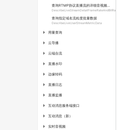
查询RTMP协议直播流的详细音视频帧率码率
DescribeLiveStreamDetailFrameRateAndBitRateData
查询指定域名流粒度批量数据
DescribeLiveUserStreamMetricData
用量查询
▶
云导播
▶
云端合流
▶
直播水印
▶
边缘转码
▶
直播日志
▶
直播监播
▶
互动消息服务端接口
▶
互动消息（新）
▶
实时音视频
▶