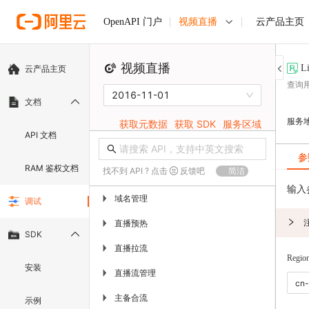
视频直播
云产品主页
OpenAPI 门户
视频直播
L
云产品主页
查询
2016-11-01
文档
服务
获取元数据
获取 SDK
服务区域
API 文档
参
RAM 鉴权文档
找不到 API ? 点击
反馈吧
简洁
输入
域名管理
▶
调试
直播预热
▶
SDK
直播拉流
▶
Regio
安装
直播流管理
▶
主备合流
▶
示例