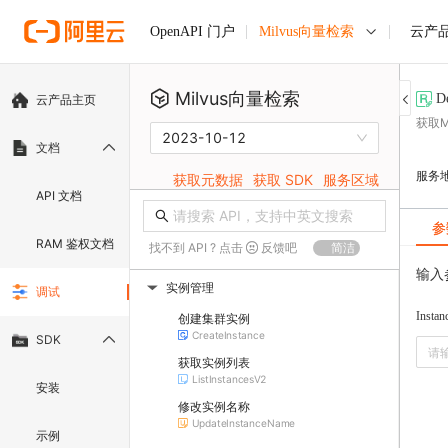
Milvus向量检索
云产
OpenAPI 门户
Milvus向量检索
D
云产品主页
获取M
2023-10-12
文档
服务
获取元数据
获取 SDK
服务区域
API 文档
参
RAM 鉴权文档
找不到 API ? 点击
反馈吧
简洁
输入
实例管理
调试
▶
Instan
创建集群实例
CreateInstance
SDK
获取实例列表
ListInstancesV2
安装
修改实例名称
UpdateInstanceName
示例