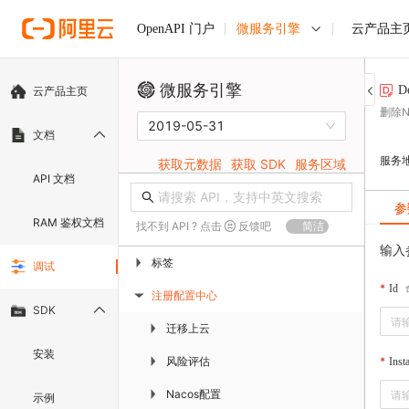
微服务引擎
云产品主
OpenAPI 门户
微服务引擎
D
云产品主页
删除N
2019-05-31
文档
服务
获取元数据
获取 SDK
服务区域
API 文档
参
RAM 鉴权文档
找不到 API ? 点击
反馈吧
简洁
输入
标签
▶
调试
Id
注册配置中心
▶
SDK
迁移上云
▶
安装
风险评估
▶
Inst
Nacos配置
▶
示例