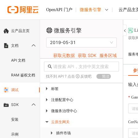
微服务引擎
云产品主
OpenAPI 门户
微服务引擎
L
云产品主页
获取
2019-05-31
文档
服务
获取元数据
获取 SDK
服务区域
API 文档
参
RAM 鉴权文档
找不到 API ? 点击
反馈吧
简洁
输入
标签
▶
调试
Gat
注册配置中心
▶
SDK
微服务治理中心
▶
安装
云原生网关
CertN
▶
插件市场
▶
示例