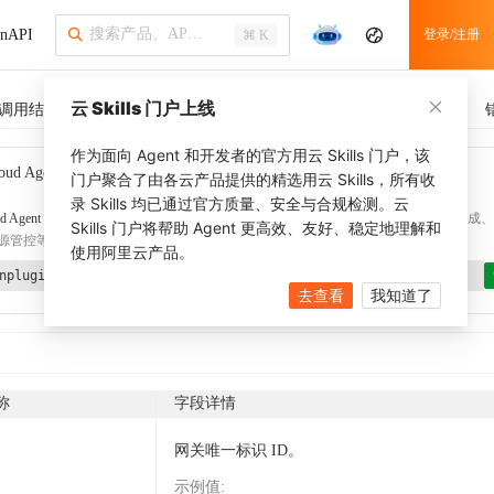
nAPI
登录/注册
⌘ K
云 Skills 门户上线
调用结果
SDK 示例
CLI 示例
相关示例
调用历史
作为面向 Agent 和开发者的官方用云 Skills 门户，该
oud Agent Toolkit
了解更多
门户聚合了由各云产品提供的精选用云 Skills，所有收
录 Skills 均已通过官方质量、安全与合规检测。云
d Agent Toolkit
提供 Agent 插件、技能、MCP 配置和验证工具，涵盖 SDK 代码生成、Ter
Skills 门户将帮助 Agent 更高效、友好、稳定地理解和
源管控等能力。通过
alibabacloud-agent-toolkit-install
技能可快速完成本地配置。
使用阿里云产品。
nplugin aliyun/alibabacloud-agent-toolkit
去查看
我知道了
称
字段详情
网关唯一标识 ID。
示例值
: