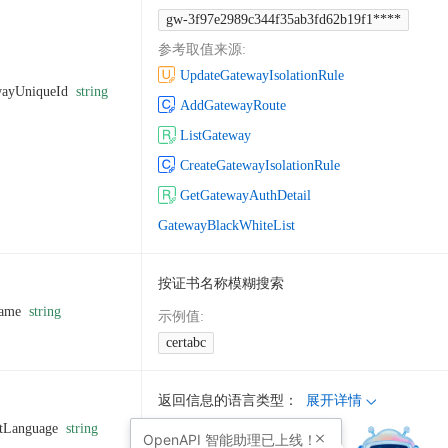
gw-3f97e2989c344f35ab3fd62b19f1****
参考取值来源
:
UpdateGatewayIsolationRule
ayUniqueId
string
AddGatewayRoute
ListGateway
CreateGatewayIsolationRule
GetGatewayAuthDetail
GatewayBlackWhiteList
按证书名称模糊搜索
ame
string
示例值
:
certabc
返回信息的语言类型：
展开详情
tLanguage
string
示例值
:
OpenAPI
智能助理已上线！