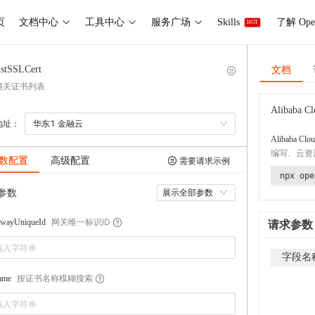
页
文档中心
工具中心
服务广场
Skills
了解 Ope
HOT
文档
istSSLCert
网关证书列表
Alibaba Cl
地址：
华东1 金融云
Alibaba Clou
编写、云资
数配置
高级配置
需要请求示例
npx ope
参数
展示全部参数
网关唯一标识ID
ewayUniqueId
请求参数
字段名
按证书名称模糊搜索
ame