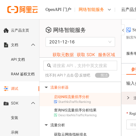
网络智能服务
云产品
OpenAPI 门户
网络智能服务
S
云产品主页
触发
2021-12-16
文档
服务
获取元数据
获取 SDK
服务区域
API 文档
参
RAM 鉴权文档
找不到 API ? 点击
反馈吧
简洁
输入
流量分析器
调试
▶
启动NIS流量排序分析
StartNisTrafficRanking
SDK
查询NIS流量排序分析结果
Reg
DescribeNisTrafficRanking
安装
流量分析
▶
示例
获取云网络指标排名