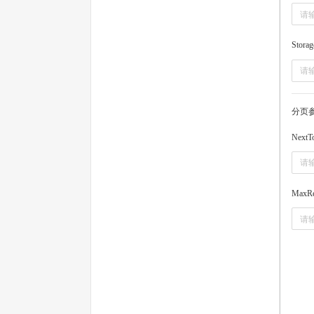
Storag
分页
NextT
MaxRe