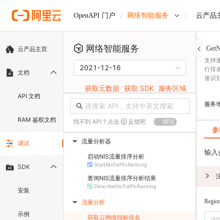
网络智能服务
云产品
OpenAPI 门户
网络智能服务
GetN
云产品主页
支持
2021-12-16
行排
文档
速识
获取元数据
获取 SDK
服务区域
API 文档
服务
RAM 鉴权文档
找不到 API ? 点击
反馈吧
简洁
参
流量分析器
调试
▶
输入
启动NIS流量排序分析
StartNisTrafficRanking
SDK
查询NIS流量排序分析结果
DescribeNisTrafficRanking
安装
Regio
流量分析
▶
示例
获取云网络指标排名