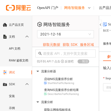
网络智能服务
云产品
OpenAPI 门户
网络智能服务
St
云产品主页
触发
2021-12-16
文档
服务
获取元数据
获取 SDK
服务区域
API 文档
参
RAM 鉴权文档
找不到 API ? 点击
反馈吧
简洁
输入
流量分析器
调试
▶
Insp
启动NIS流量排序分析
StartNisTrafficRanking
SDK
查询NIS流量排序分析结果
DescribeNisTrafficRanking
安装
流量分析
▶
示例
获取云网络指标排名