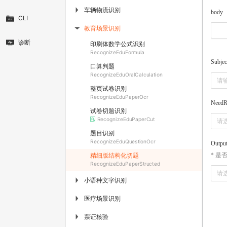
车辆物流识别
▶
body
CLI
教育场景识别
▶
诊断
印刷体数学公式识别
RecognizeEduFormula
Subjec
口算判题
RecognizeEduOralCalculation
整页试卷识别
RecognizeEduPaperOcr
NeedR
试卷切题识别
RecognizeEduPaperCut
请
题目识别
RecognizeEduQuestionOcr
Outpu
* 
精细版结构化切题
RecognizeEduPaperStructed
请
小语种文字识别
▶
医疗场景识别
▶
票证核验
▶