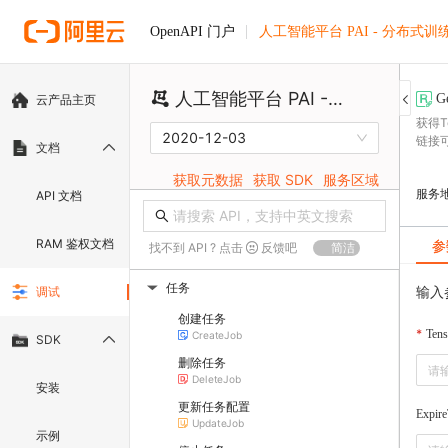
人工智能平台 PAI - 分布式训
OpenAPI 门户
人工智能平台 PAI - 分布式训练（DLC）
G
云产品主页
获得T
2020-12-03
链接可
文档
获取元数据
获取 SDK
服务区域
服务
API 文档
RAM 鉴权文档
参
找不到 API ? 点击
反馈吧
简洁
任务
输入
调试
▶
创建任务
Tens
CreateJob
SDK
删除任务
DeleteJob
安装
更新任务配置
Expir
UpdateJob
示例