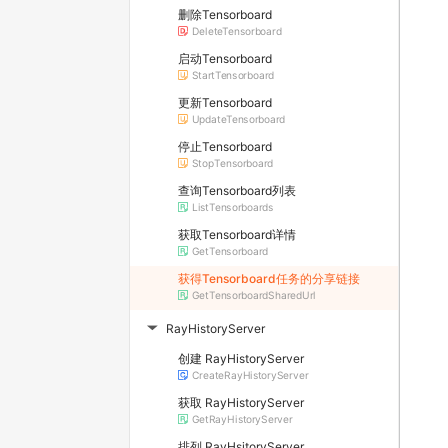
删除Tensorboard
DeleteTensorboard
启动Tensorboard
StartTensorboard
更新Tensorboard
UpdateTensorboard
停止Tensorboard
StopTensorboard
查询Tensorboard列表
ListTensorboards
获取Tensorboard详情
GetTensorboard
获得Tensorboard任务的分享链接
GetTensorboardSharedUrl
RayHistoryServer
▶
创建 RayHistoryServer
CreateRayHistoryServer
获取 RayHistoryServer
GetRayHistoryServer
排列 RayHsitoryServer