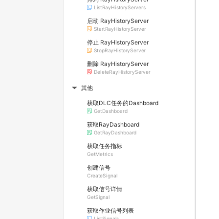
ListRayHistoryServers
启动 RayHistoryServer
StartRayHistoryServer
停止 RayHistoryServer
StopRayHistoryServer
删除 RayHistoryServer
DeleteRayHistoryServer
其他
▶
获取DLC任务的Dashboard
GetDashboard
获取RayDashboard
GetRayDashboard
获取任务指标
GetMetrics
创建信号
CreateSignal
获取信号详情
GetSignal
获取作业信号列表
ListSignals