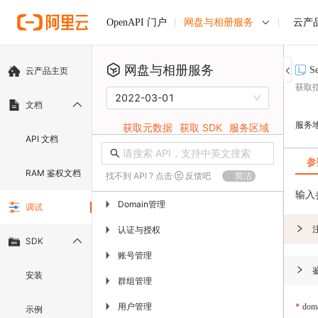
网盘与相册服务
云产
OpenAPI 门户
网盘与相册服务
S
云产品主页
获取指
2022-03-01
文档
服务
获取元数据
获取 SDK
服务区域
API 文档
参
RAM 鉴权文档
找不到 API ? 点击
反馈吧
简洁
输入
Domain管理
▶
调试
认证与授权
▶
SDK
账号管理
▶
安装
群组管理
▶
用户管理
▶
dom
示例