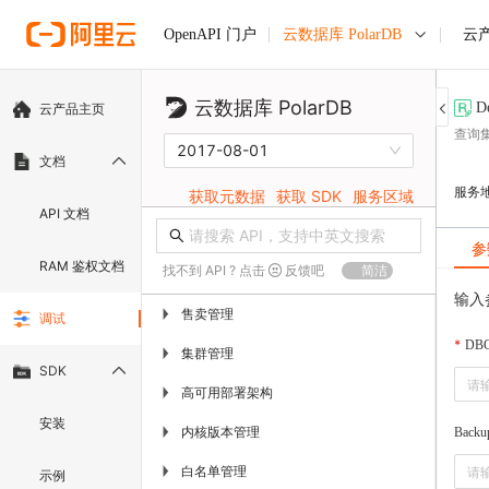
云数据库 PolarDB
云
OpenAPI 门户
云数据库 PolarDB
D
云产品主页
查询
2017-08-01
文档
服务
获取元数据
获取 SDK
服务区域
API 文档
参
RAM 鉴权文档
找不到 API ? 点击
反馈吧
简洁
输入
售卖管理
▶
调试
DBC
集群管理
▶
SDK
高可用部署架构
▶
安装
内核版本管理
▶
Backu
白名单管理
▶
示例