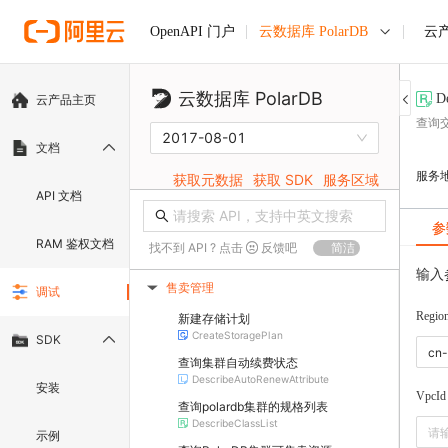
云数据库 PolarDB
云
OpenAPI 门户
云数据库 PolarDB
D
云产品主页
查询
2017-08-01
文档
服务
获取元数据
获取 SDK
服务区域
API 文档
参
RAM 鉴权文档
找不到 API ? 点击
反馈吧
简洁
输入
售卖管理
调试
▶
Regio
新建存储计划
CreateStoragePlan
SDK
查询集群自动续费状态
DescribeAutoRenewAttribute
安装
VpcId
查询polardb集群的规格列表
DescribeClassList
示例