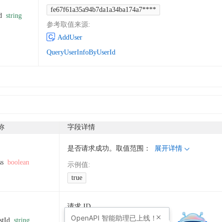
fe67f61a35a94b7da1a34ba174a7****
d
string
参考取值来源
:
AddUser
QueryUserInfoByUserId
称
字段详情
是否请求成功。取值范围：
展开详情
ss
boolean
示例值
:
true
请求 ID。
OpenAPI
智能助理已上线！
stId
string