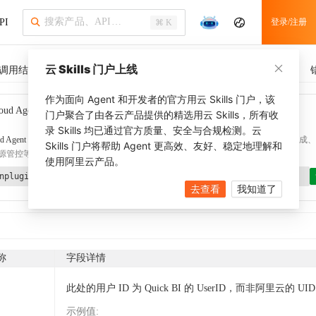
PI
登录/注册
⌘ K
云 Skills 门户上线
调用结果
SDK 示例
CLI 示例
相关示例
调用历史
作为面向 Agent 和开发者的官方用云 Skills 门户，该
oud Agent Toolkit
了解更多
门户聚合了由各云产品提供的精选用云 Skills，所有收
录 Skills 均已通过官方质量、安全与合规检测。云
d Agent Toolkit
提供 Agent 插件、技能、MCP 配置和验证工具，涵盖 SDK 代码生成、Ter
Skills 门户将帮助 Agent 更高效、友好、稳定地理解和
源管控等能力。通过
alibabacloud-agent-toolkit-install
技能可快速完成本地配置。
使用阿里云产品。
nplugin aliyun/alibabacloud-agent-toolkit
去查看
我知道了
称
字段详情
此处的用户 ID 为 Quick BI 的 UserID，而非阿里云的 UI
示例值
: