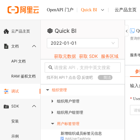
Quick BI
云产品主页
OpenAPI 门户
Quick BI
Q
云产品主页
查询
2022-01-01
文档
服务
获取元数据
获取 SDK
服务区域
API 文档
参
RAM 鉴权文档
找不到 API ? 点击
反馈吧
简洁
输入
组织管理
调试
▶
User
组织用户管理
▶
SDK
组织用户组管理
▶
安装
用户标签管理
▶
新增组织成员标签元信息
示例
AddUserTagMeta