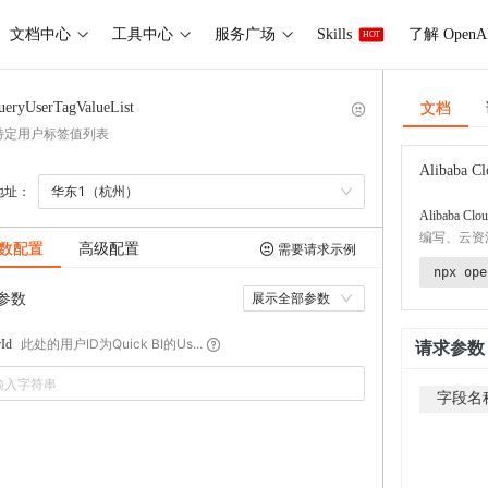
文档中心
工具中心
服务广场
Skills
了解 OpenA
HOT
文档
ueryUserTagValueList
特定用户标签值列表
Alibaba Cl
地址：
华东1（杭州）
Alibaba Clou
编写、云资
数配置
高级配置
需要请求示例
npx ope
参数
展示全部参数
此处的用户ID为Quick BI的Us...
Id
请求参数
字段名