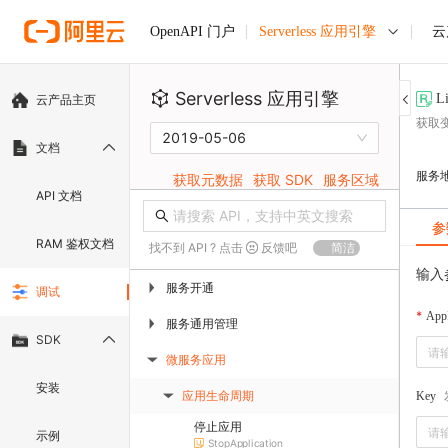
Serverless 应用引擎
云
OpenAPI 门户
Serverless 应用引擎
L
云产品主页
获取
2019-05-06
文档
服务
获取元数据
获取 SDK
服务区域
API 文档
参
RAM 鉴权文档
找不到 API ? 点击
反馈吧
简洁
输入
服务开通
▶
调试
App
服务通用管理
▶
SDK
微服务应用
▶
安装
应用生命周期
Key
▶
停止应用
示例
StopApplication