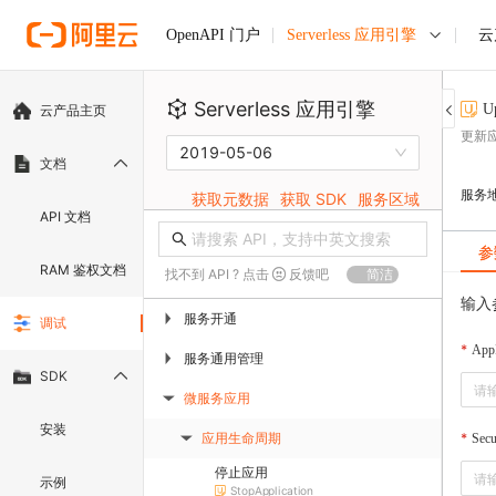
Serverless 应用引擎
云
OpenAPI 门户
Serverless 应用引擎
U
云产品主页
更新
2019-05-06
文档
服务
获取元数据
获取 SDK
服务区域
API 文档
参
RAM 鉴权文档
找不到 API ? 点击
反馈吧
简洁
输入
服务开通
▶
调试
App
服务通用管理
▶
SDK
微服务应用
▶
安装
应用生命周期
Secu
▶
停止应用
示例
StopApplication