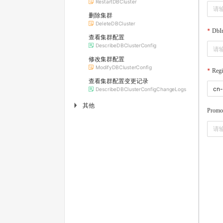
RestartDBCluster
删除集群
DeleteDBCluster
DbIn
查看集群配置
DescribeDBClusterConfig
修改集群配置
ModifyDBClusterConfig
Regi
查看集群配置变更记录
DescribeDBClusterConfigChangeLogs
其他
▶
Promo