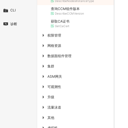
DescribeNodesInstanceType
查询CCM组件版本
CLI
DescribeCCMVersion
获取CA证书
诊断
GetCaCert
权限管理
▶
网格资源
▶
数据面组件管理
▶
集群
▶
ASM网关
▶
可观测性
▶
升级
▶
流量泳道
▶
其他
▶
虚拟机
▶