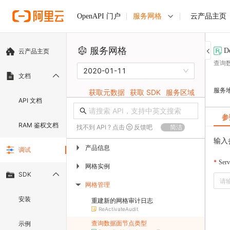
服务网格
云产品主页
OpenAPI 门户
服务网格
D
云产品主页
查询数
2020-01-11
文档
服务
获取元数据
获取 SDK
服务区域
API 文档
参
RAM 鉴权文档
找不到 API ? 点击
反馈吧
简洁
输入
产品信息
▶
调试
Ser
网格实例
▶
SDK
网格管理
▶
安装
重建新的网格审计日志
ReActivateAudit
查询数据面节点类型
示例