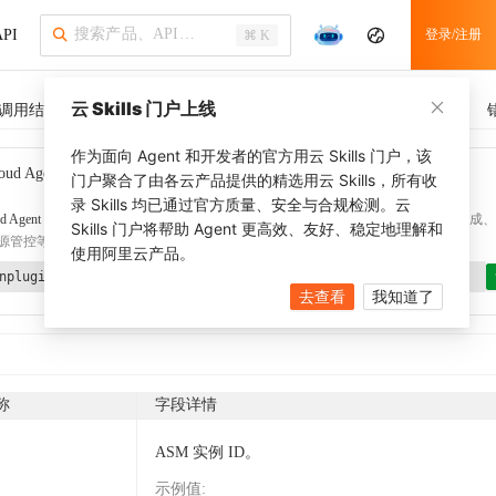
PI
登录/注册
⌘ K
云 Skills 门户上线
调用结果
SDK 示例
CLI 示例
相关示例
调用历史
作为面向 Agent 和开发者的官方用云 Skills 门户，该
oud Agent Toolkit
了解更多
门户聚合了由各云产品提供的精选用云 Skills，所有收
录 Skills 均已通过官方质量、安全与合规检测。云
d Agent Toolkit
提供 Agent 插件、技能、MCP 配置和验证工具，涵盖 SDK 代码生成、Ter
Skills 门户将帮助 Agent 更高效、友好、稳定地理解和
源管控等能力。通过
alibabacloud-agent-toolkit-install
技能可快速完成本地配置。
使用阿里云产品。
nplugin aliyun/alibabacloud-agent-toolkit
去查看
我知道了
称
字段详情
ASM 实例 ID。
示例值
: