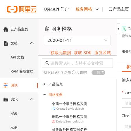
服务网格
云产品主页
OpenAPI 门户
服务网格
D
云产品主页
查询
2020-01-11
文档
服务
获取元数据
获取 SDK
服务区域
API 文档
参
RAM 鉴权文档
找不到 API ? 点击
反馈吧
简洁
输入
产品信息
▶
调试
Ser
网格实例
▶
SDK
创建一个服务网格实例
CreateServiceMesh
安装
Chec
删除一个服务网格实例
DeleteServiceMesh
示例
修改服务网格实例名称