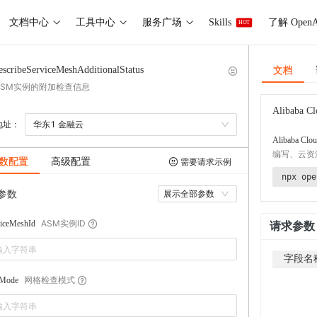
文档中心
工具中心
服务广场
Skills
了解 OpenA
HOT
文档
escribeServiceMeshAdditionalStatus
ASM实例的附加检查信息
Alibaba Cl
地址：
华东1 金融云
Alibaba Clou
编写、云资
数配置
高级配置
需要请求示例
npx ope
参数
展示全部参数
ASM实例ID
viceMeshId
请求参数
字段名
网格检查模式
kMode