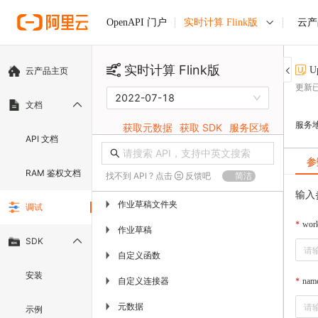
实时计算 Flink版
云产
OpenAPI 门户
实时计算 Flink版
U
云产品主页
更新
2022-07-18
文档
服务
获取元数据
获取 SDK
服务区域
API 文档
参
RAM 鉴权文档
找不到 API ? 点击
反馈吧
简洁
输入
作业草稿文件夹
▶
调试
wor
作业草稿
▶
SDK
自定义函数
▶
安装
自定义连接器
▶
nam
元数据
▶
示例