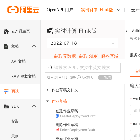
实时计算 Flink版
云产
OpenAPI 门户
实时计算 Flink版
Vali
云产品主页
校验s
2022-07-18
文档
服务
获取元数据
获取 SDK
服务区域
API 文档
参
RAM 鉴权文档
找不到 API ? 点击
反馈吧
简洁
输入
作业草稿文件夹
▶
调试
wor
作业草稿
▶
SDK
创建作业草稿
CreateDeploymentDraft
安装
nam
删除作业草稿
DeleteDeploymentDraft
示例
更新作业草稿