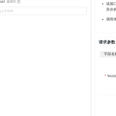
媒资ID
iaId
该接
异步
调用
请求参数
字段名
Work