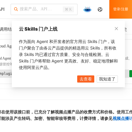
PI
登录/注册
⌘ K
云 Skills 门户上线
调用结果
SDK 示例
CLI 示例
相关示例 (1)
调用历史
作为面向 Agent 和开发者的官方用云 Skills 门户，该
oud Agent Toolkit
了解更多
门户聚合了由各云产品提供的精选用云 Skills，所有收
录 Skills 均已通过官方质量、安全与合规检测。云
d Agent Toolkit
提供 Agent 插件、技能、MCP 配置和验证工具，涵盖 SDK 代码生成、Ter
Skills 门户将帮助 Agent 更高效、友好、稳定地理解和
源管控等能力。通过
alibabacloud-agent-toolkit-install
技能可快速完成本地配置。
使用阿里云产品。
nplugin aliyun/alibabacloud-agent-toolkit
去查看
我知道了
保在使用该接口前，已充分了解视频点播产品的收费方式和价格。使用工
可能涉及产生转码、加密、智能审核等费用，计费详情，请参见
视频点播