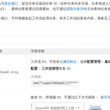
口为
异步接口
，提交任务后返回任务 ID（此时任务尚未完成，任务将进入
执行），最终结果将通过回调通知，也可通过
获取任务详情
主动查询任务
本接口，可对视频发起工作流处理任务。有关工作流的更多内容，请参见
称
字段详情
工作流 ID。可登录
点播控制台
，选择
配置管理
>
媒
配置
>
工作流管理
查看 ID。
flowId
string
示例值
:
34d577eade633860bdf1237****
媒资 ID，即视频 ID。可通过以下方式获取：
展开
示例值
:
OpenAPI
智能助理已上线！