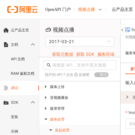
视频点播
云产品主页
OpenAPI 门户
视频点播
S
云产品主页
对视
2017-03-21
文档
服务
获取元数据
获取 SDK
服务区域
API 文档
参
RAM 鉴权文档
找不到 API ? 点击
反馈吧
简洁
输入
媒体上传
▶
调试
音视频播放
▶
SDK
媒资管理
▶
Wor
安装
媒体处理
▶
发起处理
示例
▶