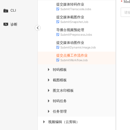
Med
提交媒体转码作业
SubmitTranscodeJobs
CLI
提交媒体截图作业
SubmitSnapshotJob
诊断
导播台视频预处理
SubmitPreprocessJobs
提交媒体动图作业
SubmitDynamicImageJob
提交点播工作流作业
SubmitWorkflowJob
转码模板
▶
截图模板
▶
图文水印模板
▶
转码任务
▶
任务管理
▶
视频编辑（云剪辑）
▶