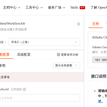
文档中心
工具中心
服务广场
Skills
了解 OpenA
HOT
文档
ubmitWorkflowJob
频发起点播工作流处理
Alibaba Cl
地址：
华东2（上海）
Alibaba Clou
编写、云资
数配置
高级配置
需要请求示例
npx ope
参数
展示全部参数
接口说明
注意事项
工作流ID
kflowId
请确
中，
述
。