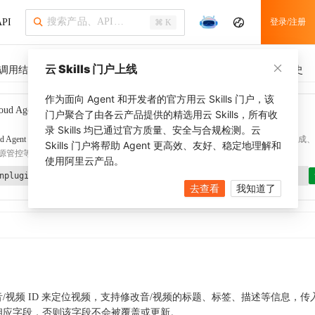
PI
登录/注册
⌘ K
云 Skills 门户上线
调用结果
SDK 示例
CLI 示例
相关示例 (1)
调用历史
作为面向 Agent 和开发者的官方用云 Skills 门户，该
oud Agent Toolkit
了解更多
门户聚合了由各云产品提供的精选用云 Skills，所有收
录 Skills 均已通过官方质量、安全与合规检测。云
d Agent Toolkit
提供 Agent 插件、技能、MCP 配置和验证工具，涵盖 SDK 代码生成、Ter
Skills 门户将帮助 Agent 更高效、友好、稳定地理解和
源管控等能力。通过
alibabacloud-agent-toolkit-install
技能可快速完成本地配置。
使用阿里云产品。
nplugin aliyun/alibabacloud-agent-toolkit
去查看
我知道了
音/视频 ID 来定位视频，支持修改音/视频的标题、标签、描述等信息，传
相应字段，否则该字段不会被覆盖或更新。