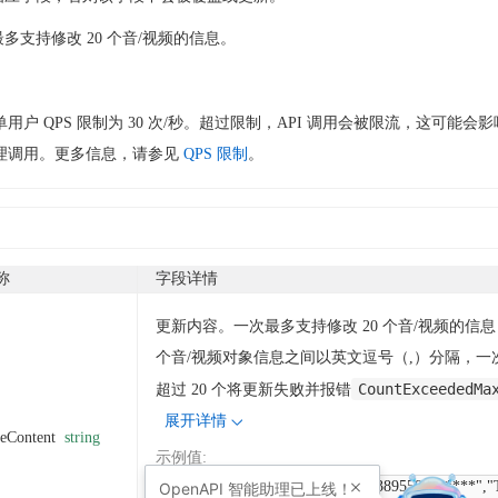
多支持修改 20 个音/视频的信息。
用户 QPS 限制为 30 次/秒。超过限制，API 调用会被限流，这可能会
理调用。更多信息，请参见
QPS 限制
。
称
字段详情
更新内容。一次最多支持修改 20 个音/视频的信
个音/视频对象信息之间以英文逗号（,）分隔，一
CountExceededMa
超过 20 个将更新失败并报错
展开详情
eContent
string
示例值
:
[{"VideoId":"f45cf4eba5cb90233389558c39****","T
OpenAPI
智能助理已上线！