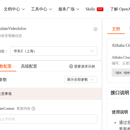
文档中心
工具中心
服务广场
Skills
了解 OpenA
HOT
文档
pdateVideoInfos
修改音视频信息
Alibaba Cl
地址：
华东2（上海）
Alibaba Clou
编写、云资
数配置
高级配置
需要请求示例
npx ope
参数
展示全部参数
接口说明
注意事项
更新内容
teContent
使用说明
通过
更新