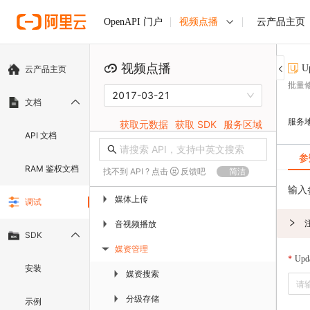
视频点播
云产品主页
OpenAPI 门户
视频点播
U
云产品主页
批量
2017-03-21
文档
服务
获取元数据
获取 SDK
服务区域
API 文档
参
RAM 鉴权文档
找不到 API ? 点击
反馈吧
简洁
输入
媒体上传
▶
调试
音视频播放
▶
SDK
媒资管理
▶
Upda
安装
媒资搜索
▶
分级存储
▶
示例