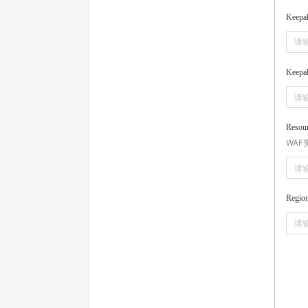
Keepal
Keepa
Resou
WA
Regio