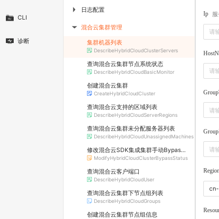
日志配置
▶
服
Ip
CLI
混合云集群管理
▶
诊断
集群机器列表
DescribeHybridCloudClusterServers
HostN
查询混合云集群节点系统状态
DescribeHybridCloudBasicMonitor
创建混合云集群
Group
CreateHybridCloudCluster
查询混合云支持的区域列表
DescribeHybridCloudServerRegions
查询混合云集群未分配服务器列表
Grou
DescribeHybridCloudUnassignedMachines
修改混合云SDK集成集群手动Bypass开关
ModifyHybridCloudClusterBypassStatus
Regio
查询混合云客户端口
DescribeHybridCloudUser
查询混合云集群下节点组列表
DescribeHybridCloudGroups
Resou
创建混合云集群节点组信息