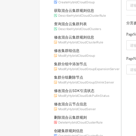
CreateHybridCloudGroup
获取混合云集群规则信息
DescribeHybridCloudClusterRule
分页
查询混合云集群列表
DescribeHybridCloudClusters
PageS
修改混合云集群规则信息
ModifyHybridCloudClusterRule
修改集群组信息
ModifyHybridCloudGroup
PageN
集群分组中添加节点
ModifyHybridCloudGroupExpansionServer
集群分组删除节点
ModifyHybridCloudGroupShrinkServer
修改混合云SDK引流状态
ModifyHybridCloudSdkPullinStatus
修改混合云节点信息
ModifyHybridCloudServer
删除混合云集群规则
DeleteHybridCloudClusterRule
创建集群规则信息
CreateHybridCloudClusterRule