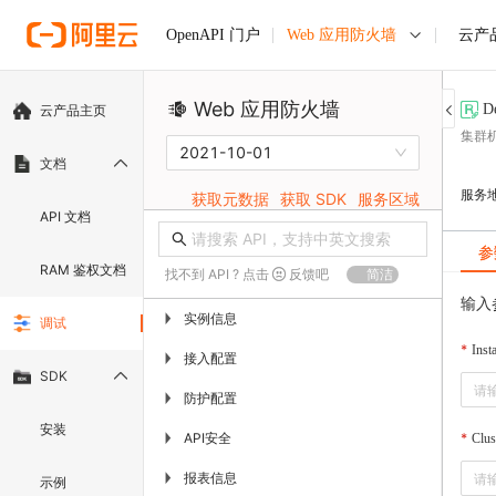
Web 应用防火墙
云产
OpenAPI 门户
Web 应用防火墙
D
云产品主页
集群
2021-10-01
文档
服务
获取元数据
获取 SDK
服务区域
API 文档
参
RAM 鉴权文档
找不到 API ? 点击
反馈吧
简洁
输入
实例信息
▶
调试
Inst
接入配置
▶
SDK
防护配置
▶
安装
API安全
▶
Clus
报表信息
▶
示例