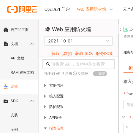
Web 应用防火墙
云产
OpenAPI 门户
Web 应用防火墙
D
云产品主页
查询
2021-10-01
文档
服务
获取元数据
获取 SDK
服务区域
API 文档
参
RAM 鉴权文档
找不到 API ? 点击
反馈吧
简洁
输入
实例信息
▶
调试
Inst
接入配置
▶
SDK
防护配置
▶
安装
API安全
▶
报表信息
示例
▶