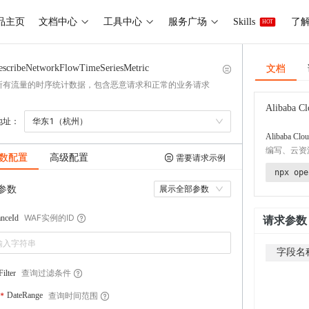
品主页
文档中心
工具中心
服务广场
Skills
了解 
HOT
文档
escribeNetworkFlowTimeSeriesMetric
所有流量的时序统计数据，包含恶意请求和正常的业务请求
Alibaba Cl
地址：
华东1（杭州）
Alibaba Clou
编写、云资
数配置
高级配置
需要请求示例
npx ope
参数
展示全部参数
WAF实例的ID
anceId
请求参数
字段名
查询过滤条件
Filter
查询时间范围
DateRange