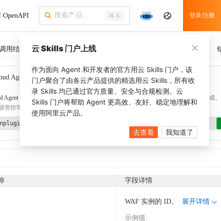
OpenAPI
登录/注册
⌘ K
云 Skills 门户上线
调用结果
SDK 示例
CLI 示例
相关示例
调用历史
作为面向 Agent 和开发者的官方用云 Skills 门户，该
oud Agent Toolkit
了解更多
门户聚合了由各云产品提供的精选用云 Skills，所有收
录 Skills 均已通过官方质量、安全与合规检测。云
d Agent Toolkit
提供 Agent 插件、技能、MCP 配置和验证工具，涵盖 SDK 代码生成、Ter
Skills 门户将帮助 Agent 更高效、友好、稳定地理解和
源管控等能力。通过
alibabacloud-agent-toolkit-install
技能可快速完成本地配置。
使用阿里云产品。
nplugin aliyun/alibabacloud-agent-toolkit
去查看
我知道了
称
字段详情
WAF 实例的 ID。
展开详情
示例值
: