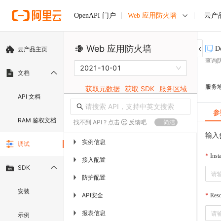
Web 应用防火墙
云产
OpenAPI 门户
Web 应用防火墙
D
云产品主页
查询
2021-10-01
文档
服务
获取元数据
获取 SDK
服务区域
API 文档
参
RAM 鉴权文档
找不到 API ? 点击
反馈吧
简洁
输入
实例信息
▶
调试
Inst
接入配置
▶
SDK
防护配置
▶
安装
API安全
▶
Reso
报表信息
▶
示例