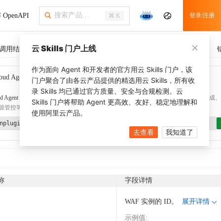
OpenAPI
登录/注册
⌘ K
云 Skills 门户上线
调用结果
SDK 示例
CLI 示例
相关示例
调用历史
作为面向 Agent 和开发者的官方用云 Skills 门户，该
oud Agent Toolkit
了解更多
门户聚合了由各云产品提供的精选用云 Skills，所有收
录 Skills 均已通过官方质量、安全与合规检测。云
d Agent Toolkit
提供 Agent 插件、技能、MCP 配置和验证工具，涵盖 SDK 代码生成、Ter
Skills 门户将帮助 Agent 更高效、友好、稳定地理解和
源管控等能力。通过
alibabacloud-agent-toolkit-install
技能可快速完成本地配置。
使用阿里云产品。
nplugin aliyun/alibabacloud-agent-toolkit
去查看
我知道了
称
字段详情
WAF 实例的 ID。
展开详情
示例值
: