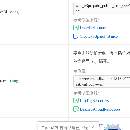
waf_v3prepaid_public_cn-g6z3z
**
nceId
string
参考取值来源
:
DescribeInstance
CreatePostpaidInstance
要查询的防护对象，多个防护
英文逗号（,）隔开。
示例值
:
alb-wewbb23dfsetetcic1242-0***
rces
string
est.waf.com-waf
参考取值来源
:
ListTagResources
DescribeCloudResources
阿里云资源组 ID。
OpenAPI
智能助理已上线！