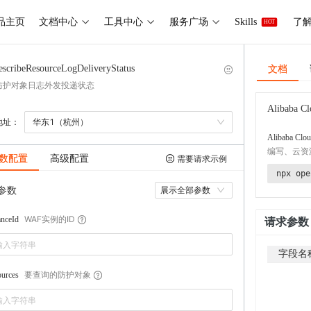
品主页
文档中心
工具中心
服务广场
Skills
了解 
HOT
文档
escribeResourceLogDeliveryStatus
防护对象日志外发投递状态
Alibaba Cl
地址：
华东1（杭州）
Alibaba Clou
编写、云资
数配置
高级配置
需要请求示例
npx ope
参数
展示全部参数
WAF实例的ID
anceId
请求参数
字段名
要查询的防护对象
urces