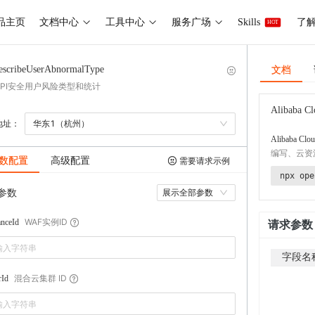
品主页
文档中心
工具中心
服务广场
Skills
了解 
HOT
文档
escribeUserAbnormalType
API安全用户风险类型和统计
Alibaba Cl
地址：
华东1（杭州）
Alibaba Clou
编写、云资
数配置
高级配置
需要请求示例
npx ope
参数
展示全部参数
WAF实例ID
anceId
请求参数
字段名
混合云集群 ID
rId