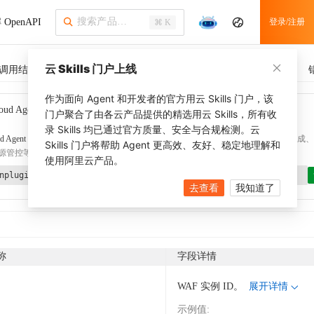
OpenAPI
登录/注册
⌘ K
云 Skills 门户上线
调用结果
SDK 示例
CLI 示例
相关示例
调用历史
作为面向 Agent 和开发者的官方用云 Skills 门户，该
oud Agent Toolkit
了解更多
门户聚合了由各云产品提供的精选用云 Skills，所有收
录 Skills 均已通过官方质量、安全与合规检测。云
d Agent Toolkit
提供 Agent 插件、技能、MCP 配置和验证工具，涵盖 SDK 代码生成、Ter
Skills 门户将帮助 Agent 更高效、友好、稳定地理解和
源管控等能力。通过
alibabacloud-agent-toolkit-install
技能可快速完成本地配置。
使用阿里云产品。
nplugin aliyun/alibabacloud-agent-toolkit
去查看
我知道了
称
字段详情
WAF 实例 ID。
展开详情
示例值
: