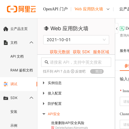
Web 应用防火墙
云产
OpenAPI 门户
Web 应用防火墙
D
云产品主页
查询
2021-10-01
文档
服务
获取元数据
获取 SDK
服务区域
API 文档
参
RAM 鉴权文档
找不到 API ? 点击
反馈吧
简洁
输入
实例信息
▶
调试
Inst
接入配置
▶
SDK
防护配置
▶
安装
API安全
Cluste
▶
批量删除API安全风险
示例
DeleteApisecAbnormals