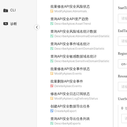
批量修改API安全风险状态
StartT
CLI
ModifyApisecAbnormals
查询API安全API资产趋势
诊断
DescribeApisecAssetTrend
EndTi
查询API安全风险域名统计数据
DescribeApisecAbnormalDomainStatistic
查询API安全事件域名统计
DescribeApisecEventDomainStatistic
Regio
查询API安全敏感数据域名统计
DescribeApisecSensitiveDomainStatistic
批量修改API安全事件状态
ModifyApisecEvents
Resou
批量删除API安全事件
DeleteApisecEvents
修改API安全日志订阅状态
ModifyApisecLogDeliveryStatus
UserSt
创建API安全数据导出任务
0
CreateApiExport
查询API安全导出任务列表
DescribeApiExports