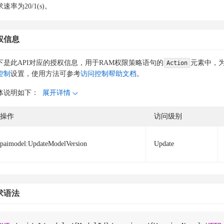
速率为20/1(s)。
权信息
下是此API对应的授权信息，用于RAM权限策略语句的
元素中，为
Action
控制
设置，使用方法可参考
访问控制帮助文档
。
体说明如下：
展开详情
操作
访问级别
paimodel:UpdateModelVersion
Update
求语法