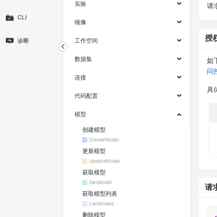
实验
请求
CLI
镜像
授
诊断
工作空间
数据集
如
问
连接
具
代码配置
模型
创建模型
CreateModel
更新模型
UpdateModel
获取模型
GetModel
请
获取模型列表
ListModels
删除模型