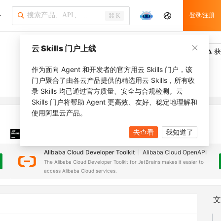
·
登录/注册
⌘ K
云 Skills 门户上线
吐槽
去调用
获
作为面向 Agent 和开发者的官方用云 Skills 门户，该
门户聚合了由各云产品提供的精选用云 Skills，所有收
录 Skills 均已通过官方质量、安全与合规检测。云
Skills 门户将帮助 Agent 更高效、友好、稳定地理解和
使用阿里云产品。
去查看
我知道了
JetBrains 插件
安装之前，确保已创建
JetBrains IDE
Alibaba Cloud Developer Toolkit
Alibaba Cloud OpenAPI
The Alibaba Cloud Developer Toolkit for JetBrains makes it easier to
access Alibaba Cloud services.