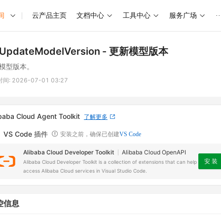
间
云产品主页
文档中心
工具中心
服务广场
··
UpdateModelVersion
- 更新模型版本
模型版本。
时间:
2026-07-01 03:27
baba Cloud Agent Toolkit
了解更多
VS Code 插件
安装之前，确保已创建
VS Code
Alibaba Cloud Developer Toolkit
Alibaba Cloud OpenAPI
安 装
Alibaba Cloud Developer Toolkit is a collection of extensions that can help
access Alibaba Cloud services in Visual Studio Code.
控信息