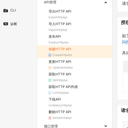
API管理
请求
CLI
导出HTTP API
ExportHttpApi
授
导入HTTP API
诊断
ImportHttpApi
如
发布API
问
DeployHttpApi
创建HTTP API
具
CreateHttpApi
更新HTTP API
UpdateHttpApi
获取HTTP API
GetHttpApi
获取HTTP API列表
ListHttpApis
下线API
UndeployHttpApi
请
删除HTTP API
DeleteHttpApi
接口管理