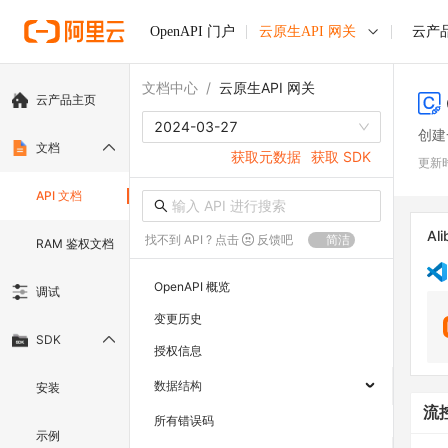
OpenAPI 门户
云原生API 网关
云产
文档中心
/
云原生API 网关
云产品主页
2024-03-27
创建
文档
获取元数据
获取 SDK
更新
API 文档
Ali
找不到 API ? 点击
反馈吧
简洁
RAM 鉴权文档
OpenAPI 概览
调试
变更历史
SDK
授权信息
数据结构
安装
流
所有错误码
示例