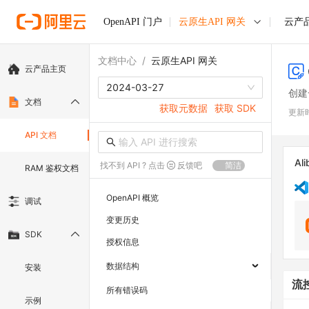
OpenAPI 门户
云原生API 网关
云产
文档中心
/
云原生API 网关
云产品主页
2024-03-27
创建
文档
获取元数据
获取 SDK
更新
API 文档
Ali
找不到 API ? 点击
反馈吧
简洁
RAM 鉴权文档
OpenAPI 概览
调试
变更历史
SDK
授权信息
数据结构
安装
流
所有错误码
示例