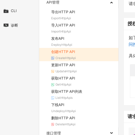
API管理
请求
CLI
导出HTTP API
ExportHttpApi
授
导入HTTP API
诊断
ImportHttpApi
如
发布API
问
DeployHttpApi
创建HTTP API
具
CreateHttpApi
更新HTTP API
UpdateHttpApi
获取HTTP API
GetHttpApi
获取HTTP API列表
ListHttpApis
下线API
UndeployHttpApi
请
删除HTTP API
DeleteHttpApi
接口管理