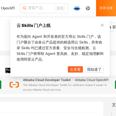
OpenAPI
登录/注册
⌘ K
云 Skills 门户上线
吐槽
去调用
获
作为面向 Agent 和开发者的官方用云 Skills 门户，该
门户聚合了由各云产品提供的精选用云 Skills，所有收
录 Skills 均已通过官方质量、安全与合规检测。云
Skills 门户将帮助 Agent 更高效、友好、稳定地理解和
使用阿里云产品。
去查看
我知道了
JetBrains 插件
安装之前，确保已创建
JetBrains IDE
Alibaba Cloud Developer Toolkit
Alibaba Cloud OpenAPI
The Alibaba Cloud Developer Toolkit for JetBrains makes it easier to
access Alibaba Cloud services.