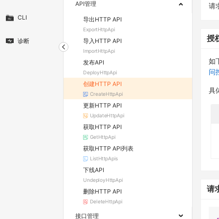
API管理
请求
CLI
导出HTTP API
ExportHttpApi
授
导入HTTP API
诊断
ImportHttpApi
如
发布API
问
DeployHttpApi
创建HTTP API
具
CreateHttpApi
更新HTTP API
UpdateHttpApi
获取HTTP API
GetHttpApi
获取HTTP API列表
ListHttpApis
下线API
UndeployHttpApi
请
删除HTTP API
DeleteHttpApi
接口管理