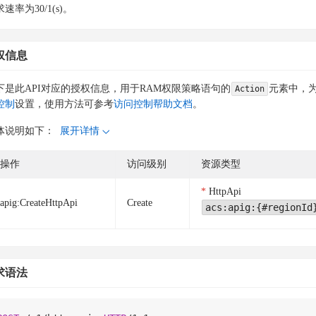
速率为30/1(s)。
权信息
下是此API对应的授权信息，用于RAM权限策略语句的
元素中，为
Action
控制
设置，使用方法可参考
访问控制帮助文档
。
体说明如下：
展开详情
操作
访问级别
资源类型
HttpApi
apig:CreateHttpApi
Create
acs:apig:{#regionId
求语法