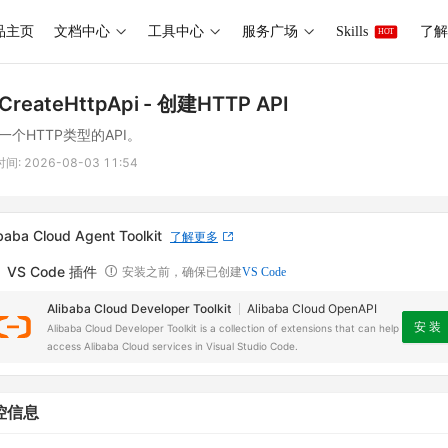
品主页
文档中心
工具中心
服务广场
Skills
了解 
HOT
CreateHttpApi
- 创建HTTP API
一个HTTP类型的API。
时间:
2026-08-03 11:54
baba Cloud Agent Toolkit
了解更多
VS Code 插件
安装之前，确保已创建
VS Code
Alibaba Cloud Developer Toolkit
Alibaba Cloud OpenAPI
安 装
Alibaba Cloud Developer Toolkit is a collection of extensions that can help
access Alibaba Cloud services in Visual Studio Code.
控信息