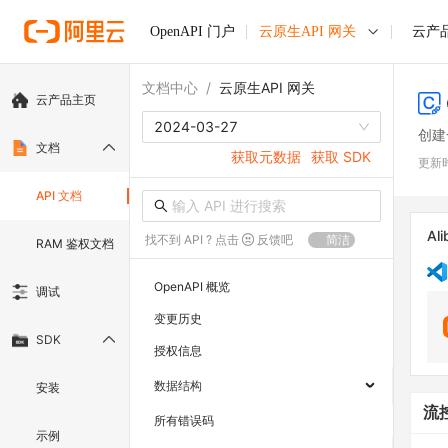
OpenAPI 门户
云原生API 网关
云产
文档中心
/
云原生API 网关
云产品主页
2024-03-27
创建
文档
获取元数据
获取 SDK
更新
API 文档
Ali
找不到 API ? 点击
反馈吧
简洁
RAM 鉴权文档
OpenAPI 概览
调试
变更历史
SDK
授权信息
数据结构
安装
流
所有错误码
示例